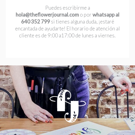
Puedes escribirme a
hola@theflowerjournal.com
o por
whatsapp al
640 352 799
si tienes alguna duda, ¡estaré
encantada de ayudarte! El horario de atención al
cliente es de 9:00 a17:00 de lunes a viernes.