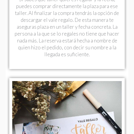
puedes comprar directamente la plaza para ese
taller. Al finalizar la compra tendrás la opción de
descargar el vale regalo. De esta manera te
aseguras plaza en un taller y fecha concreta. La
persona a la que se lo regales no tiene que hacer
nada más. La reserva estará hecha a nombre de
quien hizo el pedido, con decir su nombre a la
llegada es suficiente.