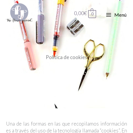
Ir
al
0,00
€
0
Menú
contenido
Política de cookies
Una de las formas en las que recopilamos información
es a través del uso de la tecnología llamada “cookies”. En