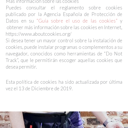
Más información sobre las cookies
Puedes consultar el reglamento sobre cookies
publicado por la Agencia Española de Protección de
Datos en su
“Guía sobre el uso de las cookies”
y
obtener más información sobre las cookies en Internet,
https://www.aboutcookies.org/
Si desea tener un mayor control sobre la instalación de
cookies, puede instalar programas o complementos a su
navegador, conocidos como herramientas de “Do Not
Track”, que le permitirán escoger aquellas cookies que
desea permitir.
Esta política de cookies ha sido actualizada por última
vez el 13 de Diciembre de 2019.