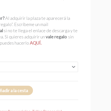
er?
Al adquirir la plaza te aparecerá la
regalo”. Escríbeme un mail
al
si no te llega el enlace de descarga y te
a. Si quieres adquirir un
vale regalo
sin
o puedes hacerlo
AQUÍ.
ñadir a la cesta