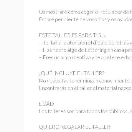
Os mostraré cómo coger el rotulador de f
Estaré pendiente de vosotros y os ayudaré
ESTE TALLER ES PARA TI SI…
– Te llama la atención el dibujo de letras
– Has hecho algo de Lettering en casa pe
– Eres un alma creativa y te apetece ech
¿QUÉ INCLUYE EL TALLER?
No necesitas tener ningún conocimiento pr
Encontrarás en el taller el material neces
EDAD
Los talleres son para todos los públicos,
QUIERO REGALAR EL TALLER