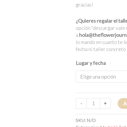
gracias!
¿Quieres regalar el tall
opción “descargar vale 
a
hola@theflowerjourn
lo mando en cuanto te le
fecha ni taller concret
Lugar y fecha
-
+
A
SKU:
N/D