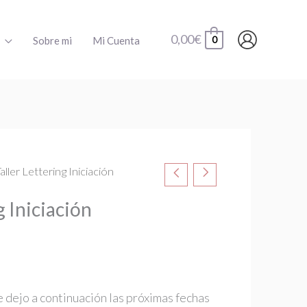
0,00
€
Sobre mi
Mi Cuenta
0
Taller Lettering Iniciación
g Iniciación
e dejo a continuación las próximas fechas