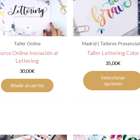
Taller Online
Madrid | Talleres Presencia
urso Online Iniciación al
Taller Lettering Color
Lettering
35,00
€
30,00
€
Seleccionar
opciones
Añadir al carrito
Este