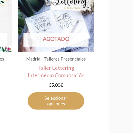
producto
tiene
múltiples
variantes.
Las
AGOTADO
opciones
se
pueden
les
Madrid | Talleres Presenciales
elegir
Taller Lettering
en
Intermedio Composición
la
35,00
€
página
de
Seleccionar
producto
opciones