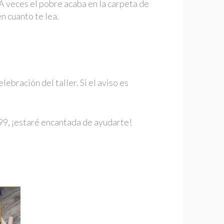
 A veces el pobre acaba en la carpeta de
en cuanto te lea.
lebración del taller. Si el aviso es
99, ¡estaré encantada de ayudarte!
Este
producto
tiene