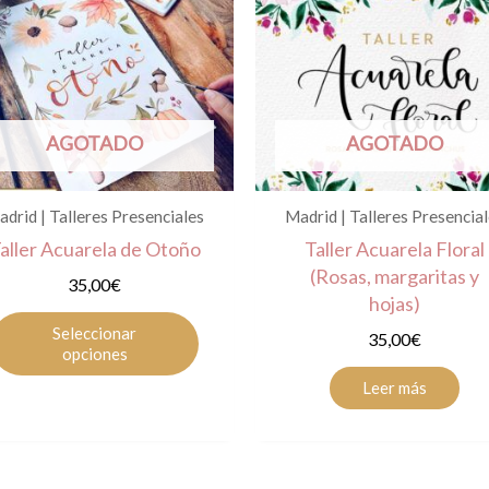
producto
tiene
múltiples
variantes.
Las
AGOTADO
AGOTADO
opciones
se
pueden
drid | Talleres Presenciales
Madrid | Talleres Presencia
elegir
aller Acuarela de Otoño
Taller Acuarela Floral
en
(Rosas, margaritas y
35,00
€
la
hojas)
página
Seleccionar
35,00
€
de
opciones
producto
Leer más