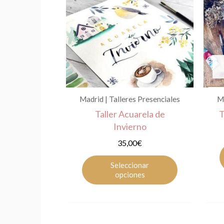
producto
tiene
múltiples
variantes.
Las
opciones
se
pueden
Madrid | Talleres Presenciales
Ma
elegir
Taller Acuarela de
T
en
Invierno
la
35,00
€
página
de
Seleccionar
producto
opciones