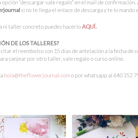
a opción “descargar vale regalo” en el mail de confirmación.
rjournal
si no te llega el enlace de descarga y te lo mando 
a ni taller concreto puedes hacerlo
AQUÍ.
IÓN DE LOS TALLERES?
icitar el reembolso con 15 días de antelación a la fecha de ce
ra canjear por otro taller, vale regalo o curso online.
 a
hola@theflowerjournal.com
o por whatsapp al 640 352 7
…