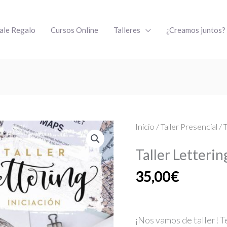
ale Regalo
Cursos Online
Talleres
¿Creamos juntos?
Taller
Inicio
/
Taller Presencial
/ 
Lettering
Taller Letterin
Iniciación
cantidad
35,00
€
¡Nos vamos de taller! T