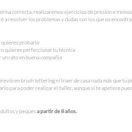
orma correcta, realizaremos ejercicios de presión e iremos
 a resolver los problemas y dudas con los que os encontrar
 y quieres probarlo
ro quieres perfeccionar tu técnica
ar un rato en buena compañía
evio en brush lettering ni traer de casa nada más que tu pr
ario para poder realizar el taller, aunque si te apetece pue
 adultos y peques
a partir de 8 años.